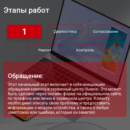
Этапы работ
Замена материнской платы
от 2750 ₽
Заказать
Замена жесткого диска HDD/SSD
от 1450 ₽
Заказать
1
Диагностика
Согласование
Ремонт
Контроль
Обращение:
Этот начальный этап включает в себя инициацию
обращения клиента в сервисный центр Huawei. Это может
быть сделано через онлайн-форму на официальном сайте,
по телефону или лично в сервисном центре. Клиенту
необходимо описать свою проблему и предоставить
информацию о модели устройства, а также о любых
симптомах или ошибках, которые он заметил.