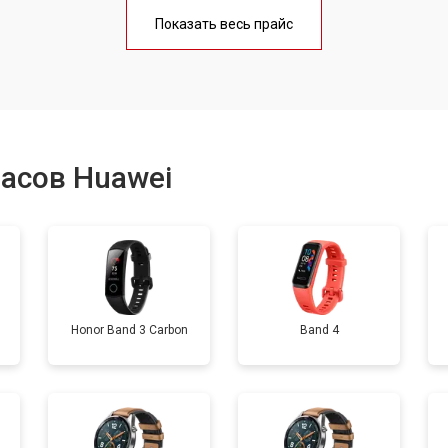
от 40 мин
о
Показать весь прайс
от 50 мин
о
от 40 мин
о
асов Huawei
от 60 мин
о
от 50 мин
о
Honor Band 3 Carbon
Band 4
от 70 мин
о