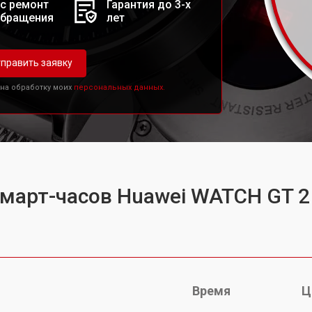
с ремонт
Гарантия до 3-х
обращения
лет
править заявку
 на обработку моих
персональных данных.
смарт-часов Huawei WATCH GT 2
Время
Ц