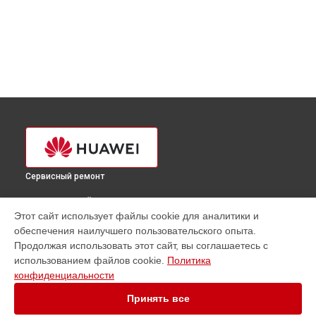
Сервисный ремонт
ВЫБЕРИ СВОЙ ГОРОД
Этот сайт использует файлы cookie для аналитики и
Ремонт сервера TaiShan 200 2180 Huawei в
Краснодаре
обеспечения наилучшего пользовательского опыта.
Ремонт сервера TaiShan 200 2180 Huawei в
Ростове-на-
Продолжая использовать этот сайт, вы соглашаетесь с
Дону
использованием файлов cookie.
Политика
Ремонт сервера TaiShan 200 2180 Huawei в
Нижнем
конфиденциальности
Новгороде
Принять все
Ремонт сервера TaiShan 200 2180 Huawei в
Новосибирске
Ремонт сервера TaiShan 200 2180 Huawei в
Челябинске