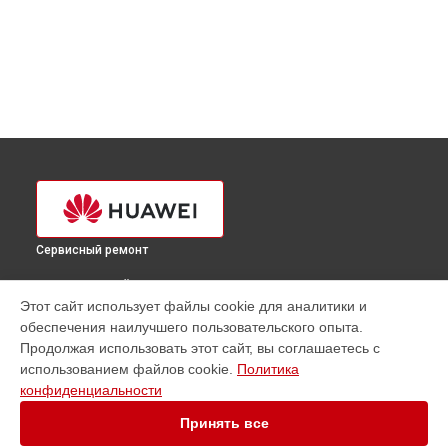
Сервисный ремонт
ВЫБЕРИ СВОЙ ГОРОД
Этот сайт использует файлы cookie для аналитики и
Ремонт сервера FusionServer CH121 V5 Huawei в
обеспечения наилучшего пользовательского опыта.
Краснодаре
Продолжая использовать этот сайт, вы соглашаетесь с
Ремонт сервера FusionServer CH121 V5 Huawei в
Ростове-
использованием файлов cookie.
Политика
на-Дону
конфиденциальности
Ремонт сервера FusionServer CH121 V5 Huawei в
Нижнем
Новгороде
Принять все
Ремонт сервера FusionServer CH121 V5 Huawei в